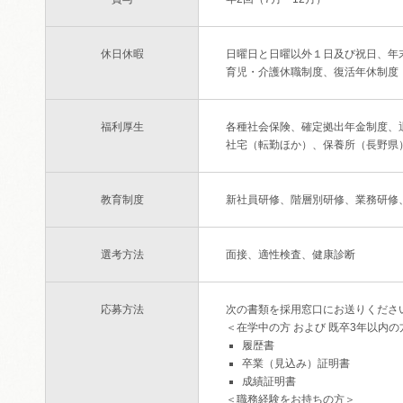
休日休暇
日曜日と日曜以外１日及び祝日、年
育児・介護休職制度、復活年休制度
福利厚生
各種社会保険、確定拠出年金制度、
社宅（転勤ほか）、保養所（長野県
教育制度
新社員研修、階層別研修、業務研修
選考方法
面接、適性検査、健康診断
応募方法
次の書類を採用窓口にお送りくださ
＜在学中の方 および 既卒3年以内の
履歴書
卒業（見込み）証明書
成績証明書
＜職務経験をお持ちの方＞